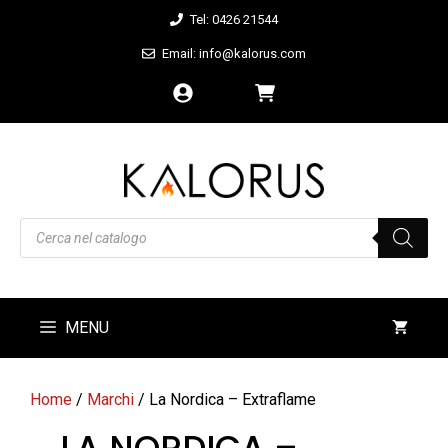
Vai
Tel: 0426 21544
al
Email: info@kalorus.com
contenuto
Products
search
MENU
Home
/
Marchi
/ La Nordica – Extraflame
LA NORDICA –