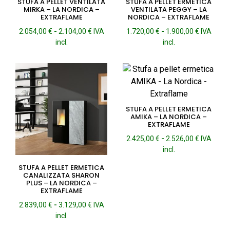
STUFA A PELLET VENTILATA
STUFA A PELLET ERMETICA
MIRKA – LA NORDICA –
VENTILATA PEGGY – LA
EXTRAFLAME
NORDICA – EXTRAFLAME
Fascia
Fascia
2.054,00
€
-
2.104,00
€
IVA
1.720,00
€
-
1.900,00
€
IVA
di
di
incl.
incl.
prezzo:
prezzo:
da
da
2.054,00 €
1.720,00 
a
a
2.104,00 €
1.900,00 
STUFA A PELLET ERMETICA
AMIKA – LA NORDICA –
EXTRAFLAME
Fascia
2.425,00
€
-
2.526,00
€
IVA
di
incl.
prezzo:
STUFA A PELLET ERMETICA
da
CANALIZZATA SHARON
2.425,00 
PLUS – LA NORDICA –
a
EXTRAFLAME
2.526,00 
Fascia
2.839,00
€
-
3.129,00
€
IVA
di
incl.
prezzo: