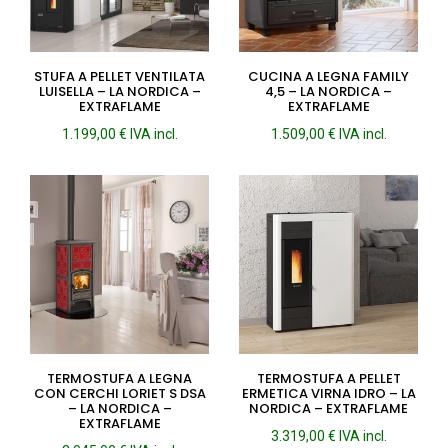
STUFA A PELLET VENTILATA
CUCINA A LEGNA FAMILY
LUISELLA – LA NORDICA –
4,5 – LA NORDICA –
EXTRAFLAME
EXTRAFLAME
1.199,00
€
IVA incl.
1.509,00
€
IVA incl.
TERMOSTUFA A LEGNA
TERMOSTUFA A PELLET
CON CERCHI LORIET S DSA
ERMETICA VIRNA IDRO – LA
– LA NORDICA –
NORDICA – EXTRAFLAME
EXTRAFLAME
3.319,00
€
IVA incl.