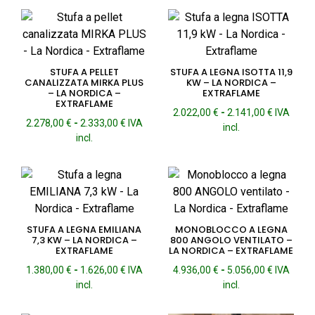
da
2.839,00 €
a
3.129,00 €
STUFA A PELLET
STUFA A LEGNA ISOTTA 11,9
CANALIZZATA MIRKA PLUS
KW – LA NORDICA –
– LA NORDICA –
EXTRAFLAME
EXTRAFLAME
Fascia
2.022,00
€
-
2.141,00
€
IVA
Fascia
2.278,00
€
-
2.333,00
€
IVA
di
incl.
di
incl.
prezzo:
prezzo:
da
da
2.022,00 
2.278,00 €
a
a
2.141,00 
2.333,00 €
STUFA A LEGNA EMILIANA
MONOBLOCCO A LEGNA
7,3 KW – LA NORDICA –
800 ANGOLO VENTILATO –
EXTRAFLAME
LA NORDICA – EXTRAFLAME
Fascia
Fascia
1.380,00
€
-
1.626,00
€
IVA
4.936,00
€
-
5.056,00
€
IVA
di
di
incl.
incl.
prezzo:
prezzo:
da
da