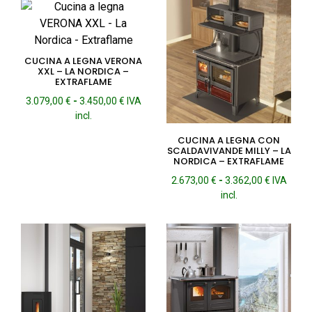
1.380,00 €
4.936,00 
a
a
1.626,00 €
5.056,00 
CUCINA A LEGNA VERONA
XXL – LA NORDICA –
EXTRAFLAME
Fascia
3.079,00
€
-
3.450,00
€
IVA
di
incl.
prezzo:
CUCINA A LEGNA CON
da
SCALDAVIVANDE MILLY – LA
3.079,00 €
NORDICA – EXTRAFLAME
a
Fascia
2.673,00
€
-
3.362,00
€
IVA
3.450,00 €
di
incl.
prezzo:
da
2.673,00 
a
3.362,00 