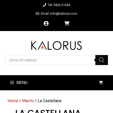
Vai
Tel: 0426 21544
al
Email: info@kalorus.com
contenuto
Products
search
MENU
Home
/
Marchi
/ La Castellana
LA CASTELLANA