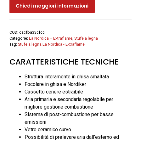
Chiedi maggiori informazioni
in
ghisa
MARLENA
5.0
COD:
cacfba33cfcc
-
Categorie:
La Nordica – Extraflame
,
Stufe a legna
La
Tag:
Stufe a legna La Nordica - Extraflame
Nordica
CARATTERISTICHE TECNICHE
-
Extraflame
quantità
Struttura interamente in ghisa smaltata
Focolare in ghisa e Nordiker
Cassetto cenere estraibile
Aria primaria e secondaria regolabile per
migliore gestione combustione
Sistema di post-combustione per basse
emissioni
Vetro ceramico curvo
Possibilità di prelevare aria dall’esterno ed