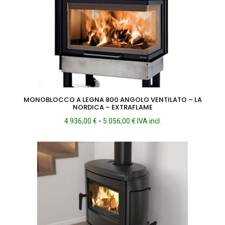
MONOBLOCCO A LEGNA 800 ANGOLO VENTILATO – LA
NORDICA – EXTRAFLAME
Fascia
4.936,00
€
-
5.056,00
€
IVA incl.
di
prezzo:
da
4.936,00 €
a
5.056,00 €