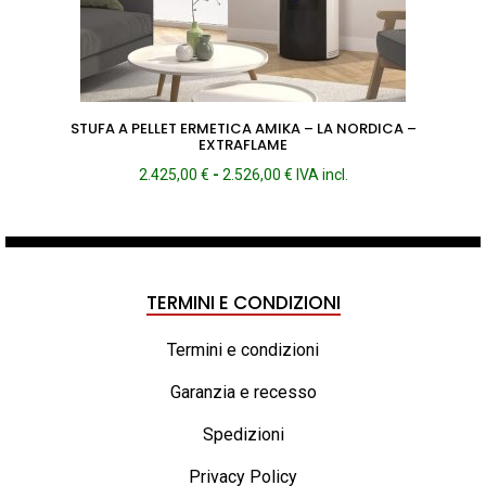
STUFA A PELLET ERMETICA AMIKA – LA NORDICA –
EXTRAFLAME
Fascia
2.425,00
€
-
2.526,00
€
IVA incl.
di
prezzo:
da
2.425,00 €
a
TERMINI E CONDIZIONI
2.526,00 €
Termini e condizioni
Garanzia e recesso
Spedizioni
Privacy Policy