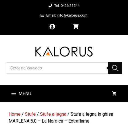
Vai
Tel: 0426 21544
al
Email: info@kalorus.com
contenuto
Products
search
MENU
Home
/
Stufe
/
Stufe a legna
/ Stufa a legna in ghisa
MARLENA 5.0 – La Nordica – Extraflame