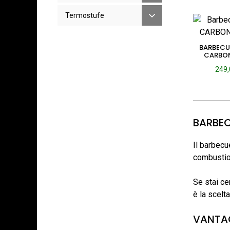
Termostufe
BARBECU
CARBON 
249
BARBEC
Il barbecu
combustion
Se stai ce
è la scelta
VANTAG