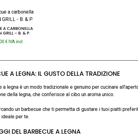
prezzo:
da
1.110,00 €
a
2.432,00 €
E A CARBONELLA
GRILL – B. & P.
,00
€
IVA incl.
UE A LEGNA: IL GUSTO DELLA TRADIZIONE
e a legna è un modo tradizionale e genuino per cucinare all'aperto
e della legna, che conferisce al cibo un aroma unico.
rcando un barbecue che ti permetta di gustare i tuoi piatti preferi
 ideale per te.
GI DEL BARBECUE A LEGNA