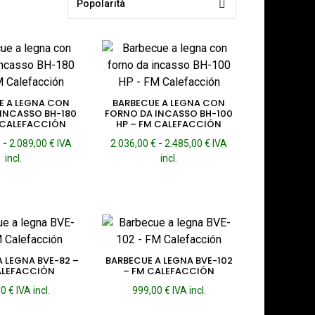
E A LEGNA CON
BARBECUE A LEGNA CON
INCASSO BH-180
FORNO DA INCASSO BH-100
 CALEFACCIÓN
HP – FM CALEFACCIÓN
Fascia
Fascia
€
-
2.089,00
€
IVA
2.036,00
€
-
2.485,00
€
IVA
di
di
incl.
incl.
prezzo:
prezzo:
da
da
1.640,00 €
2.036,00 €
a
a
2.089,00 €
2.485,00 €
A LEGNA BVE-82 –
BARBECUE A LEGNA BVE-102
ALEFACCIÓN
– FM CALEFACCIÓN
00
€
IVA incl.
999,00
€
IVA incl.