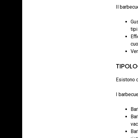
Il barbecu
Gus
tip
Eff
cuo
Ver
TIPOLO
Esistono d
I barbecue
Bar
Bar
vac
Bar