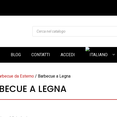
Products
search
I
BLOG
CONTATTI
ACCEDI
arbecue da Esterno
/ Barbecue a Legna
BECUE A LEGNA