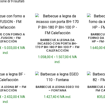
Popolarità
one di 9 risultati
E CON FORNO A
BARBECU
 FUSION – FM
FORNO DA 
BARBECUE A LEGNA DA
LEFACCIÓN
HP – FM
INCASSO CON PORTA BH-
170 P BH-180 P BH-100 P – FM
Fascia
€
-
5.033,00
€
IVA
1.640,00
CALEFACCIÓN
di
incl.
Fascia
prezzo:
1.058,00
€
-
1.507,00
€
IVA
di
da
incl.
prezzo:
2.584,00 €
da
a
1.058,00 €
5.033,00 €
a
1.507,00 €
 A LEGNA BF – FM
BARBECUE A LEGNA EGEO 110
BARBECUE 
LEFACCIÓN
– FONTANA
FM C
Fascia
€
-
2.432,00
€
IVA
1.427,40
€
IVA incl.
835,
di
incl.