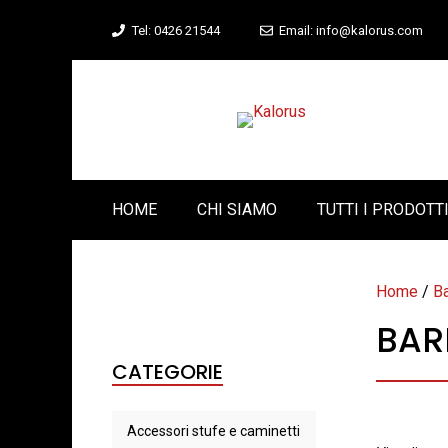
Vai
Tel: 0426 21544
Email: info@kalorus.com
al
contenuto
HOME
CHI SIAMO
TUTTI I PRODOTT
Home
/
B
BAR
CATEGORIE
Accessori stufe e caminetti