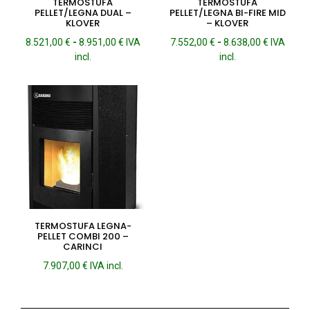
TERMOSTUFA
TERMOSTUFA
PELLET/LEGNA DUAL –
PELLET/LEGNA BI-FIRE MID
KLOVER
– KLOVER
Fascia
Fascia
8.521,00
€
-
8.951,00
€
IVA
7.552,00
€
-
8.638,00
€
IVA
di
di
incl.
incl.
prezzo:
prezzo:
da
da
8.521,00 €
7.552,00 
a
a
8.951,00 €
8.638,00 
TERMOSTUFA LEGNA-
PELLET COMBI 200 –
CARINCI
7.907,00
€
IVA incl.