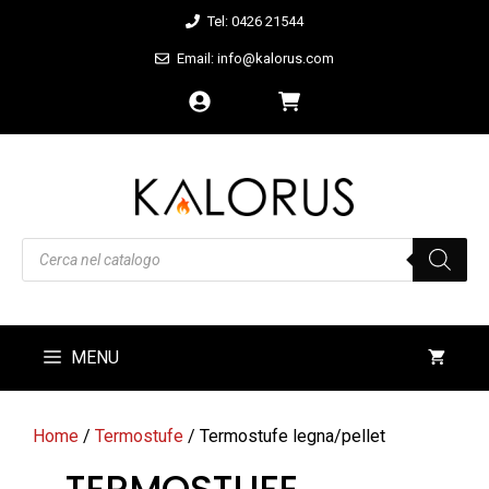
Vai
Tel: 0426 21544
al
Email: info@kalorus.com
contenuto
Products
search
MENU
Home
/
Termostufe
/ Termostufe legna/pellet
TERMOSTUFE