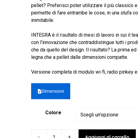
da
pellet? Preferisci poter utilizzare il più classico 
4.394,00 €
permette di fare entrambe le cose, in una stufa c
a
inimitabile.
4.582,00 €
INTEGRA è il risultato di mesi di lavoro in cui il 
con l’innovazione che contraddistingue tutti i prodo
che da quello del design. Il risultato? La prima ed 
legna che a pellet dalle dimensioni compatte.
Versione completa di modulo wi-fi, radio pinkey 
Dimensioni
Colore
Aggiungi al carrello