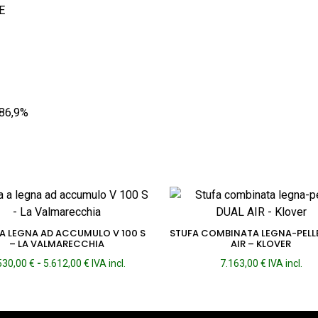
E
86,9%
 A LEGNA AD ACCUMULO V 100 S
STUFA COMBINATA LEGNA-PELL
– LA VALMARECCHIA
AIR – KLOVER
Fascia
530,00
€
-
5.612,00
€
IVA incl.
7.163,00
€
IVA incl.
di
prezzo:
da