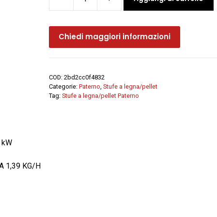
Stufa
combinata
legna-
Chiedi maggiori informazioni
pellet
INTEGRA
-
Paterno
COD:
2bd2cc0f4832
quantità
Categorie:
Paterno
,
Stufe a legna/pellet
Tag:
Stufe a legna/pellet Paterno
3 kW
A 1,39 KG/H