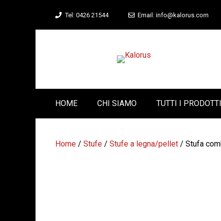
Vai
Tel: 0426 21544
Email: info@kalorus.com
al
contenuto
HOME
CHI SIAMO
TUTTI I PRODOTT
Home
/
Stufe
/
Stufe a legna/pellet
/ Stufa com