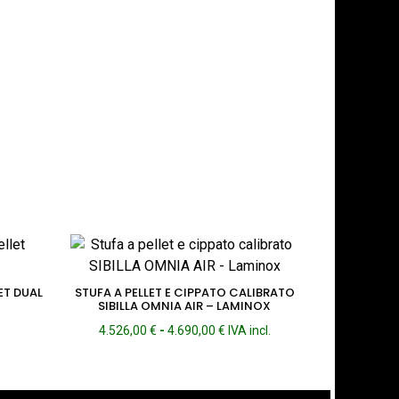
ET DUAL
STUFA A PELLET E CIPPATO CALIBRATO
SIBILLA OMNIA AIR – LAMINOX
Fascia
4.526,00
€
-
4.690,00
€
IVA incl.
di
prezzo:
da