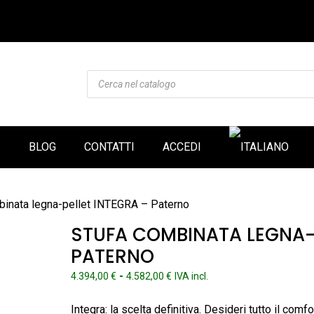
Products
search
I
BLOG
CONTATTI
ACCEDI
binata legna-pellet INTEGRA – Paterno
STUFA COMBINATA LEGNA-
PATERNO
Fascia
-
4.394,00
€
4.582,00
€
IVA incl.
di
prezzo:
Integra: la scelta definitiva. Desideri tutto il comf