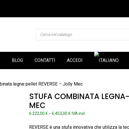
Products
search
I
BLOG
CONTATTI
ACCEDI
binata legna-pellet REVERSE – Jolly Mec
STUFA COMBINATA LEGNA-P
MEC
Fascia
-
6.222,00
€
6.453,00
€
IVA incl.
di
prezzo:
REVERSE è una stufa innovativa che utilizza la tec