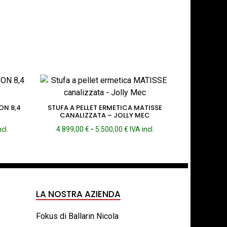
ON 8,4
STUFA A PELLET ERMETICA MATISSE
CANALIZZATA – JOLLY MEC
ia
Fascia
ncl.
4.899,00
€
-
5.500,00
€
IVA incl.
di
o:
prezzo:
da
,00 €
4.899,00 €
a
,00 €
5.500,00 €
LA NOSTRA AZIENDA
Fokus di Ballarin Nicola