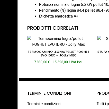
Potenza nominale legna 6,5 kW pellet 10
Rendimento (%) legna 84,4 pellet 88,4 -9
Etichetta energetica A+
PRODOTTI CORRELATI
TERMOCAMINO LEGNA/PELLET FOGHET
STUFA 
EVO IDRO – JOLLY MEC
Fascia
7.880,00
€
-
15.596,00
€
IVA incl.
di
prezzo:
da
7.880,00 €
a
15.596,00 €
TERMINI E CONDIZIONI
PROD
Termini e condizioni
Tutti i 