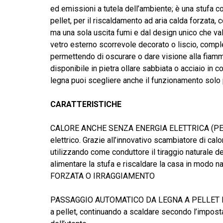
da
ed emissioni a tutela dell’ambiente; è una stufa 
6.222,00 €
pellet, per il riscaldamento ad aria calda forzata,
a
ma una sola uscita fumi e dal design unico che va
6.453,00 €
vetro esterno scorrevole decorato o liscio, comple
permettendo di oscurare o dare visione alla fiamma
disponibile in pietra ollare sabbiata o acciaio in 
legna puoi scegliere anche il funzionamento solo 
CARATTERISTICHE
CALORE ANCHE SENZA ENERGIA ELETTRICA (PER L
elettrico. Grazie all’innovativo scambiatore di ca
utilizzando come conduttore il tiraggio naturale 
alimentare la stufa e riscaldare la casa in modo na
FORZATA O IRRAGGIAMENTO
PASSAGGIO AUTOMATICO DA LEGNA A PELLET ​E’ 
a pellet, continuando a scaldare secondo l’impos