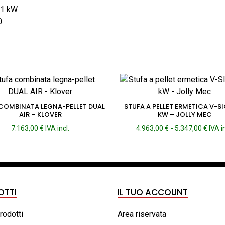
,1 kW
0
COMBINATA LEGNA-PELLET DUAL
STUFA A PELLET ERMETICA V-SI
AIR – KLOVER
KW – JOLLY MEC
Fasc
7.163,00
€
IVA incl.
4.963,00
€
-
5.347,00
€
IVA i
di
prezz
da
4.963
a
5.347
OTTI
IL TUO ACCOUNT
prodotti
Area riservata