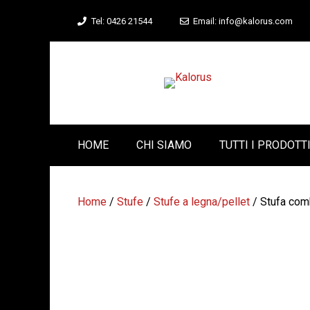
Vai
Tel: 0426 21544
Email: info@kalorus.com
al
contenuto
HOME
CHI SIAMO
TUTTI I PRODOTT
Home
/
Stufe
/
Stufe a legna/pellet
/ Stufa com