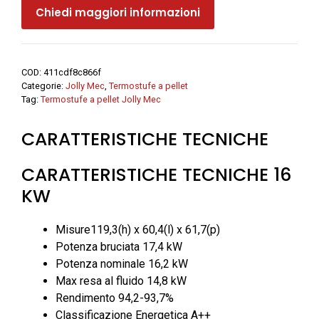
Chiedi maggiori informazioni
idro
+
aria
Duka
COD:
411cdf8c866f
Versione
Categorie:
Jolly Mec
,
Termostufe a pellet
Comfort
Tag:
Termostufe a pellet Jolly Mec
-
CARATTERISTICHE TECNICHE
Jolly
Mec
quantità
CARATTERISTICHE TECNICHE 16
KW
Misure119,3(h) x 60,4(l) x 61,7(p)
Potenza bruciata 17,4 kW
Potenza nominale 16,2 kW
Max resa al fluido 14,8 kW
Rendimento 94,2-93,7%
Classificazione Energetica A++