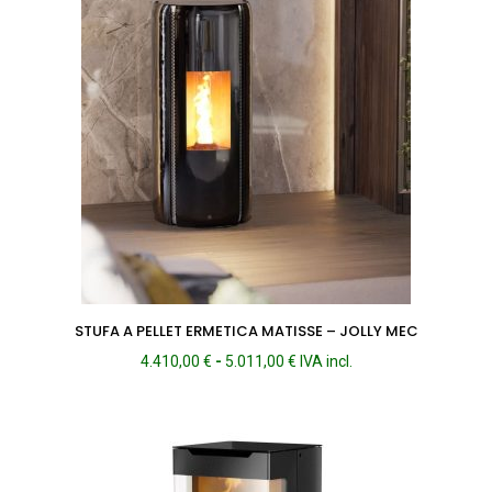
STUFA A PELLET ERMETICA MATISSE – JOLLY MEC
Fascia
4.410,00
€
-
5.011,00
€
IVA incl.
di
prezzo:
da
4.410,00 €
a
5.011,00 €