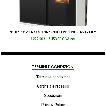
STUFA COMBINATA LEGNA-PELLET REVERSE – JOLLY MEC
Fascia
6.222,00
€
-
6.453,00
€
IVA incl.
di
prezzo:
da
6.222,00 €
a
TERMINI E CONDIZIONI
6.453,00 €
Termini e condizioni
Garanzia e recesso
Spedizioni
Privacy Policy