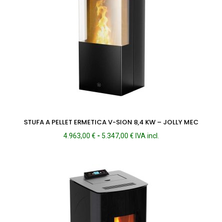
STUFA A PELLET ERMETICA V-SION 8,4 KW – JOLLY MEC
Fascia
4.963,00
€
-
5.347,00
€
IVA incl.
di
prezzo:
da
4.963,00 €
a
5.347,00 €