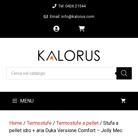
Vai
Tel: 0426 21544
al
Email: info@kalorus.com
contenuto
Products
search
MENU
Home
/
Termostufe
/
Termostufe a pellet
/ Stufa a
pellet idro + aria Duka Versione Comfort – Jolly Mec