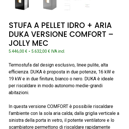
STUFA A PELLET IDRO + ARIA
DUKA VERSIONE COMFORT –
JOLLY MEC
Fascia
-
5.446,00
€
5.632,00
€
IVA incl.
di
prezzo:
Termostufa dal design esclusivo, linee pulite, alta
da
efficienza. DUKA è proposta in due potenze, 16 kW e
5.446,00 €
19 kW e in due finiture, bianco o nero. DUKA è ideale
a
per riscaldare in modo autonomo medie-grandi
5.632,00 €
abitazioni.
In questa versione COMFORT è possibile riscaldare
l’ambiente con la sola aria calda; dalla griglia verticale a
sinistra della porta in vetro, il potente ventilatore e lo
scambiatore permettono di riscaldare rapidamente