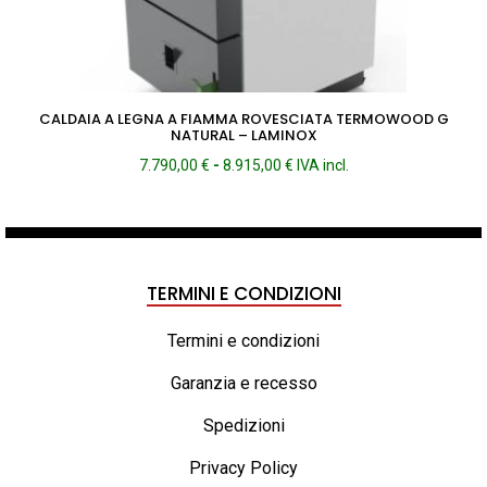
CALDAIA A LEGNA A FIAMMA ROVESCIATA TERMOWOOD G
NATURAL – LAMINOX
Fascia
7.790,00
€
-
8.915,00
€
IVA incl.
di
prezzo:
da
7.790,00 €
a
TERMINI E CONDIZIONI
8.915,00 €
Termini e condizioni
Garanzia e recesso
Spedizioni
Privacy Policy