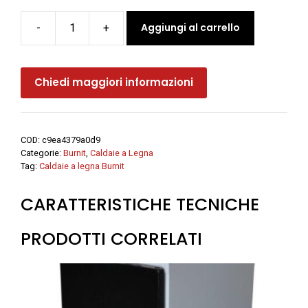
Aggiungi al carrello
-
+
Caldaia
a
legna
Chiedi maggiori informazioni
PRIME
BOILER
-
Burnit
COD:
c9ea4379a0d9
quantità
Categorie:
Burnit
,
Caldaie a Legna
Tag:
Caldaie a legna Burnit
CARATTERISTICHE TECNICHE
PRODOTTI CORRELATI