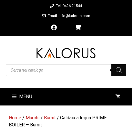
Vai
Tel: 0426 21544
al
Email: info@kalorus.com
contenuto
Products
search
MENU
Home
/
Marchi
/
Burnit
/ Caldaia a legna PRIME
BOILER – Burnit