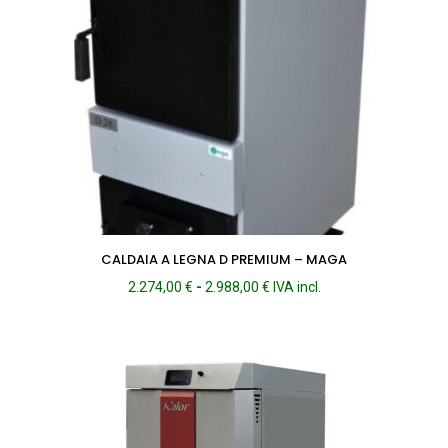
CALDAIA A LEGNA D PREMIUM – MAGA
Fascia
2.274,00
€
-
2.988,00
€
IVA incl.
di
prezzo:
da
2.274,00 €
a
2.988,00 €