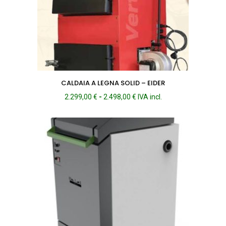
CALDAIA A LEGNA SOLID – EIDER
Fascia
2.299,00
€
-
2.498,00
€
IVA incl.
di
prezzo:
da
2.299,00 €
a
2.498,00 €