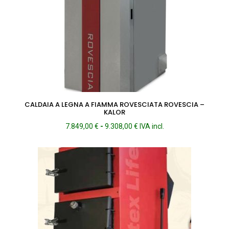
CALDAIA A LEGNA A FIAMMA ROVESCIATA ROVESCIA –
KALOR
Fascia
7.849,00
€
-
9.308,00
€
IVA incl.
di
prezzo:
da
7.849,00 €
a
9.308,00 €