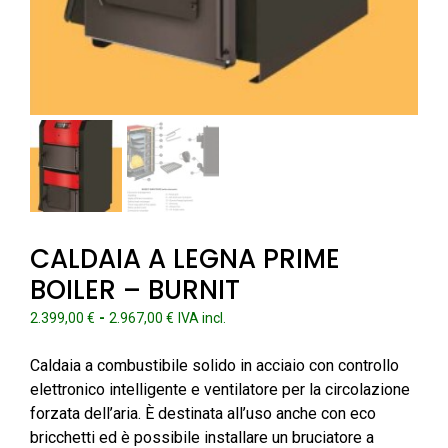
CALDAIA A LEGNA PRIME
BOILER – BURNIT
Fascia
-
2.399,00
€
2.967,00
€
IVA incl.
di
prezzo:
Caldaia a combustibile solido in acciaio con controllo
da
elettronico intelligente e ventilatore per la circolazione
2.399,00 €
forzata dell’aria. È destinata all’uso anche con eco
a
bricchetti ed è possibile installare un bruciatore a