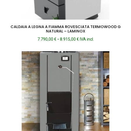
CALDAIA A LEGNA A FIAMMA ROVESCIATA TERMOWOOD G
NATURAL – LAMINOX
Fascia
7.790,00
€
-
8.915,00
€
IVA incl.
di
prezzo:
da
7.790,00 €
a
8.915,00 €