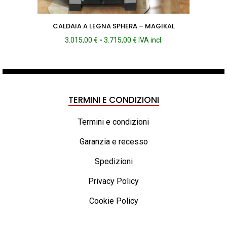
CALDAIA A LEGNA SPHERA – MAGIKAL
Fascia
3.015,00
€
-
3.715,00
€
IVA incl.
di
prezzo:
da
3.015,00 €
a
TERMINI E CONDIZIONI
3.715,00 €
Termini e condizioni
Garanzia e recesso
Spedizioni
Privacy Policy
Cookie Policy