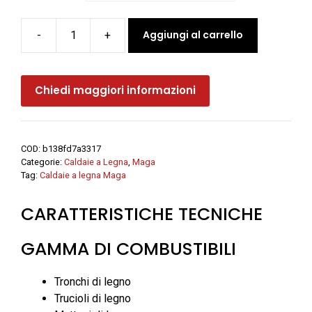
Aggiungi al carrello
-
+
Caldaia
a
legna
Chiedi maggiori informazioni
D
PREMIUM
-
Maga
COD:
b138fd7a3317
quantità
Categorie:
Caldaie a Legna
,
Maga
Tag:
Caldaie a legna Maga
CARATTERISTICHE TECNICHE
GAMMA DI COMBUSTIBILI
Tronchi di legno
Trucioli di legno