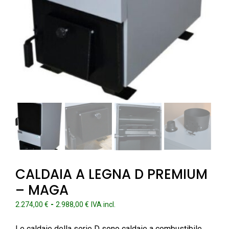
CALDAIA A LEGNA D PREMIUM
– MAGA
Fascia
-
2.274,00
€
2.988,00
€
IVA incl.
di
prezzo:
Le caldaie della serie D sono caldaie a combustibile