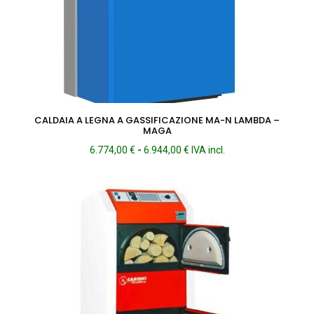
CALDAIA A LEGNA A GASSIFICAZIONE MA-N LAMBDA –
MAGA
Fascia
6.774,00
€
-
6.944,00
€
IVA incl.
di
prezzo:
da
6.774,00 €
a
6.944,00 €