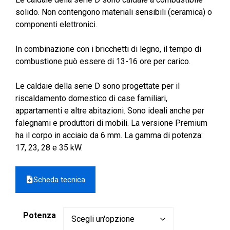
da
solido. Non contengono materiali sensibili (ceramica) o
2.274,00 €
componenti elettronici.
a
2.988,00 €
In combinazione con i bricchetti di legno, il tempo di
combustione può essere di 13-16 ore per carico.
Le caldaie della serie D sono progettate per il
riscaldamento domestico di case familiari,
appartamenti e altre abitazioni. Sono ideali anche per
falegnami e produttori di mobili. La versione Premium
ha il corpo in acciaio da 6 mm. La gamma di potenza:
17, 23, 28 e 35 kW.
Scheda tecnica
Potenza