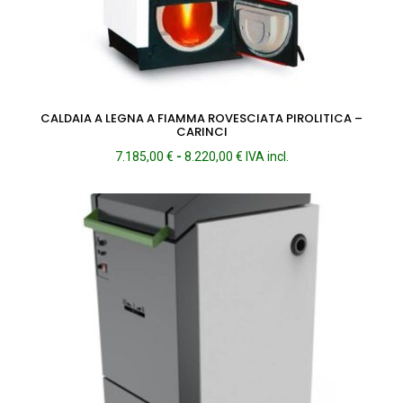
CALDAIA A LEGNA A FIAMMA ROVESCIATA PIROLITICA –
CARINCI
Fascia
7.185,00
€
-
8.220,00
€
IVA incl.
di
prezzo:
da
7.185,00 €
a
8.220,00 €