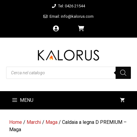
Vai
Tel: 0426 21544
al
Email: info@kalorus.com
contenuto
Products
search
MENU
Home
/
Marchi
/
Maga
/ Caldaia a legna D PREMIUM –
Maga