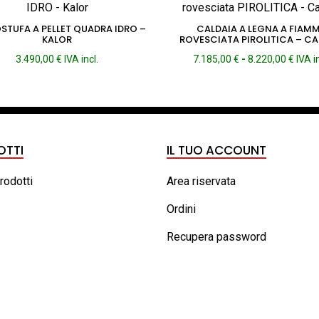
STUFA A PELLET QUADRA IDRO –
CALDAIA A LEGNA A FIAM
KALOR
ROVESCIATA PIROLITICA – CA
Fasc
3.490,00
€
IVA incl.
7.185,00
€
-
8.220,00
€
IVA i
di
prezz
da
7.185
a
8.220
OTTI
IL TUO ACCOUNT
prodotti
Area riservata
Ordini
Recupera password