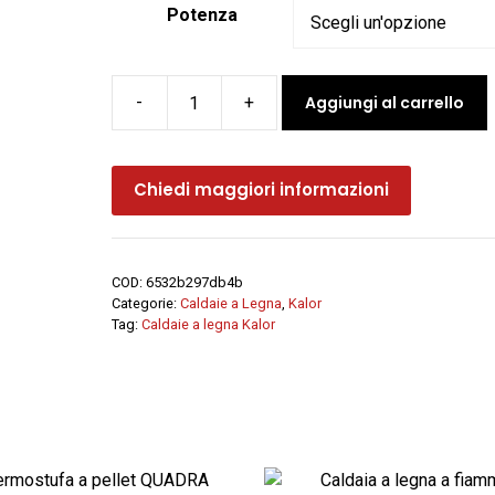
Potenza
Aggiungi al carrello
Caldaia
a
legna
Chiedi maggiori informazioni
a
fiamma
rovesciata
ROVESCIA
COD:
6532b297db4b
-
Categorie:
Caldaie a Legna
,
Kalor
Kalor
Tag:
Caldaie a legna Kalor
quantità