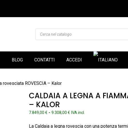
Products
search
I
BLOG
CONTATTI
ACCEDI
ma rovesciata ROVESCIA – Kalor
CALDAIA A LEGNA A FIAM
– KALOR
Fascia
-
7.849,00
€
9.308,00
€
IVA incl.
di
prezzo:
La Caldaia a legna rovescia con una potenza ter