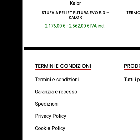
STUFA A PELLET FUTURA EVO 5.0 –
TERMO
KALOR
Fascia
2.176,00
€
-
2.562,00
€
IVA incl.
di
prezzo:
da
2.176,00 €
a
2.562,00 €
TERMINI E CONDIZIONI
PROD
Termini e condizioni
Tutti i 
Garanzia e recesso
Spedizioni
Privacy Policy
Cookie Policy