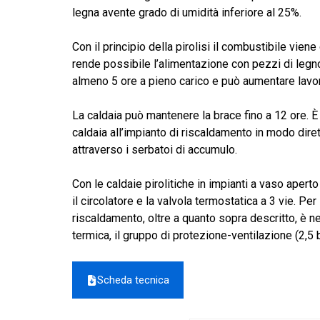
da
legna avente grado di umidità inferiore al 25%.
7.849,00 €
a
Con il principio della pirolisi il combustibile vie
9.308,00 €
rende possibile l’alimentazione con pezzi di legn
almeno 5 ore a pieno carico e può aumentare lavor
La caldaia può mantenere la brace fino a 12 ore. È
caldaia all’impianto di riscaldamento in modo diret
attraverso i serbatoi di accumulo.
Con le caldaie pirolitiche in impianti a vaso aperto
il circolatore e la valvola termostatica a 3 vie. Per
riscaldamento, oltre a quanto sopra descritto, è ne
termica, il gruppo di protezione-ventilazione (2,5 
Scheda tecnica