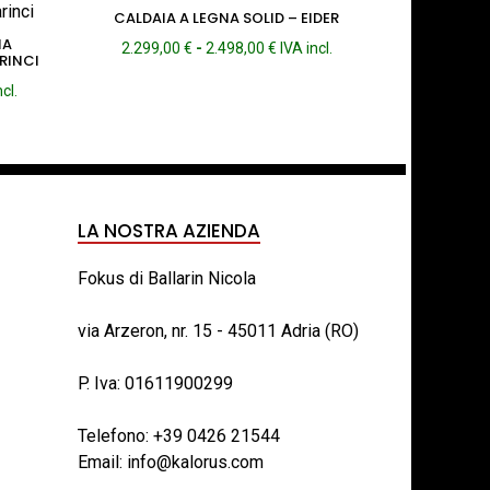
CALDAIA A LEGNA SOLID – EIDER
MA
Fascia
2.299,00
€
-
2.498,00
€
IVA incl.
RINCI
di
ia
ncl.
prezzo:
da
o:
2.299,00 €
a
,00 €
2.498,00 €
,00 €
LA NOSTRA AZIENDA
Fokus di Ballarin Nicola
via Arzeron, nr. 15 - 45011 Adria (RO)
P. Iva: 01611900299
Telefono:
+39 0426 21544
Email:
info@kalorus.com