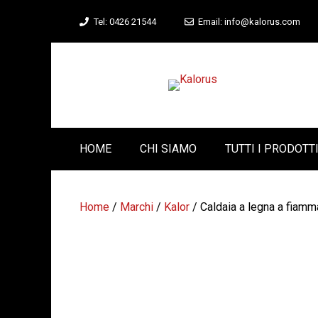
Vai
Tel: 0426 21544
Email: info@kalorus.com
al
contenuto
HOME
CHI SIAMO
TUTTI I PRODOTT
Home
/
Marchi
/
Kalor
/ Caldaia a legna a fiam