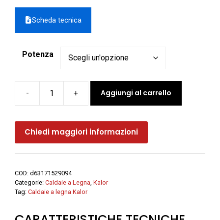
Scheda tecnica
Potenza
Aggiungi al carrello
-
+
Caldaia
a
legna
Chiedi maggiori informazioni
a
fiamma
rovesciata
PIROLAMBDA
COD:
d63171529094
-
Categorie:
Caldaie a Legna
,
Kalor
Kalor
Tag:
Caldaie a legna Kalor
quantità
CARATTERISTICHE TECNICHE