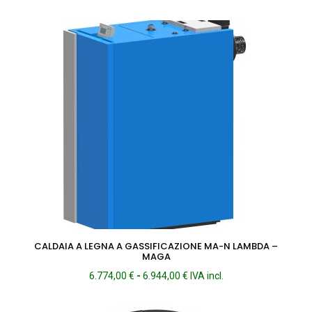
CALDAIA A LEGNA A GASSIFICAZIONE MA-N LAMBDA –
MAGA
Fascia
6.774,00
€
-
6.944,00
€
IVA incl.
di
prezzo: