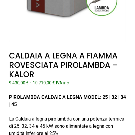
CALDAIA A LEGNA A FIAMMA
ROVESCIATA PIROLAMBDA –
KALOR
Fascia
-
9.430,00
€
10.710,00
€
IVA incl.
di
prezzo:
PIROLAMBDA CALDAIE A LEGNA MODEL: 25 | 32 | 34
da
| 45
9.430,00 €
a
La Caldaia a legna pirolambda con una potenza termica
10.710,00 €
di 25, 32, 34 e 45 kW sono alimentate a legna con
umidità inferiore al 25%.