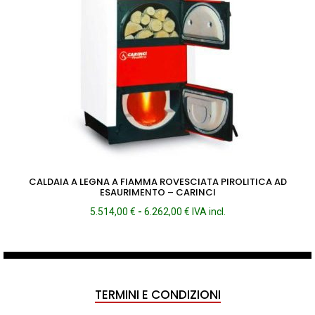
2.510,00 €
CALDAIA A LEGNA A FIAMMA ROVESCIATA PIROLITICA AD
ESAURIMENTO – CARINCI
Fascia
5.514,00
€
-
6.262,00
€
IVA incl.
di
prezzo:
da
5.514,00 €
a
TERMINI E CONDIZIONI
6.262,00 €