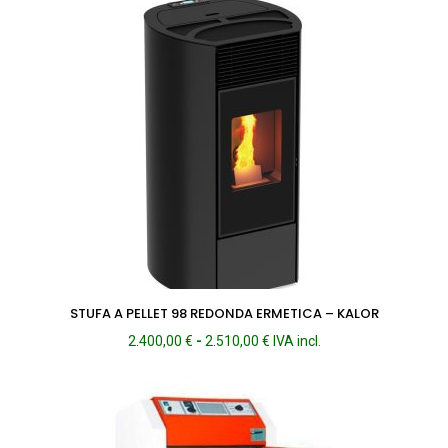
da
6.774,00 €
a
6.944,00 €
STUFA A PELLET 98 REDONDA ERMETICA – KALOR
Fascia
2.400,00
€
-
2.510,00
€
IVA incl.
di
prezzo:
da
2.400,00 €
a