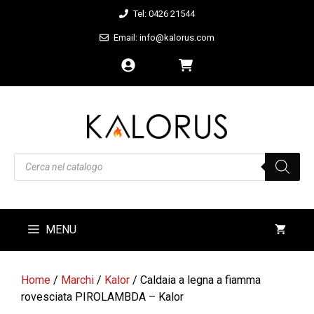
Vai
Tel: 0426 21544
al
Email: info@kalorus.com
contenuto
Products
search
MENU
Home
/
Marchi
/
Kalor
/ Caldaia a legna a fiamma
rovesciata PIROLAMBDA – Kalor