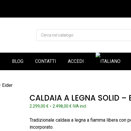
Products
search
I
BLOG
CONTATTI
ACCEDI
 Eider
CALDAIA A LEGNA SOLID – 
Fascia
-
2.299,00
€
2.498,00
€
IVA incl.
di
prezzo:
Tradizionale caldaia a legna a fiamma libera con por
da
incorporato.