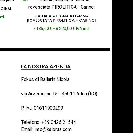
AGIKAL
CALDAIA A LEGNA A FIAMMA
ia
ncl.
ROVESCIATA PIROLITICA – CARINCI
Fascia
o:
7.185,00
€
-
8.220,00
€
IVA incl.
di
prezzo:
,00 €
da
7.185,00 €
,00 €
a
8.220,00 €
LA NOSTRA AZIENDA
Fokus di Ballarin Nicola
via Arzeron, nr. 15 - 45011 Adria (RO)
P. Iva: 01611900299
Telefono:
+39 0426 21544
Email:
info@kalorus.com