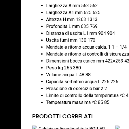
Larghezza A mm 563 563
Larghezza A1 mm 625 625
Altezza H mm 1263 1313
Profondità L mm 635 769
Distanza di uscita L1 mm 904 904
Uscita fumi mm 130 170
Mandata e ritorno acqua calda. 1 1 – 1/4
Mandata e ritorno ai controlli di sicurezz
Dimensioni bocca carico mm 422×253 4
Peso kg 265 380
Volume acqua L 48 88
Capacità serbatoio acqua L 226 226
Pressione di esercizio bar 2 2
Limite di controllo della temperatura ºC 
Temperatura massima ºC 85 85
PRODOTTI CORRELATI