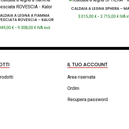
CALDAIA A LEGNA SPHERA – M
ALDAIA A LEGNA A FIAMMA
Fasc
3.015,00
€
-
3.715,00
€
IVA i
ESCIATA ROVESCIA – KALOR
di
Fascia
849,00
€
-
9.308,00
€
IVA incl.
prezz
di
da
prezzo:
3.015
da
a
7.849,00 €
3.715
a
9.308,00 €
OTTI
IL TUO ACCOUNT
prodotti
Area riservata
Ordini
Recupera password