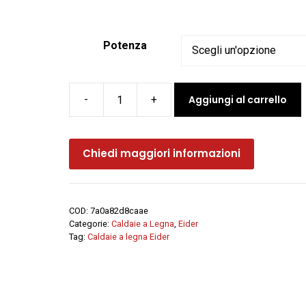
2.299,00 €
a
2.498,00 €
Potenza
Aggiungi al carrello
Caldaia
a
legna
Chiedi maggiori informazioni
SOLID
-
Eider
quantità
COD:
7a0a82d8caae
Categorie:
Caldaie a Legna
,
Eider
Tag:
Caldaie a legna Eider