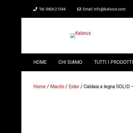
Vai
Tel: 0426 21544
Email: info@kalorus.com
al
contenuto
HOME
CHI SIAMO
TUTTI I PRODOTT
Home
/
Marchi
/
Eider
/ Caldaia a legna SOLID –