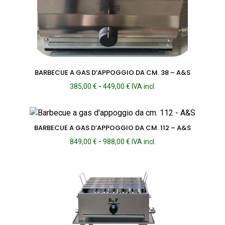
BARBECUE A GAS D’APPOGGIO DA CM. 38 – A&S
Fascia
385,00
€
-
449,00
€
IVA incl.
di
prezzo:
da
385,00 €
BARBECUE A GAS D’APPOGGIO DA CM. 112 – A&S
a
Fascia
849,00
€
-
988,00
€
IVA incl.
449,00 €
di
prezzo:
da
849,00 €
a
988,00 €