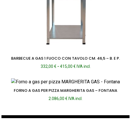
BARBECUE A GAS 1 FUOCO CON TAVOLO CM. 46,5 – B. E P.
Fascia
332,00
€
-
415,00
€
IVA incl.
di
prezzo:
da
332,00 €
FORNO A GAS PER PIZZA MARGHERITA GAS – FONTANA
a
2.086,00
€
IVA incl.
415,00 €