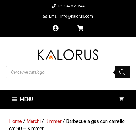
Vai
Tel: 0426 21544
al
Email: info@kalorus.com
contenuto
Products
search
MENU
Home
/
Marchi
/
Kimmer
/ Barbecue a gas con carrello
cm.90 – Kimmer