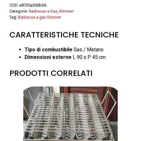
-
COD:
e8735a300b04
Kimmer
Categorie:
Barbecue a Gas
,
Kimmer
quantità
Tag:
Barbecue a gas Kimmer
CARATTERISTICHE TECNICHE
Tipo di combustibile
Gas / Metano
Dimensioni esterne
L 90 x P 45 cm
PRODOTTI CORRELATI