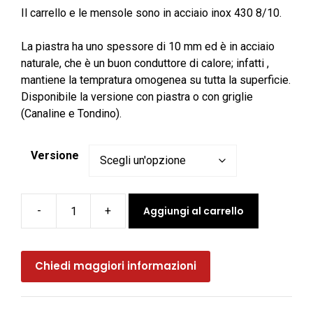
Il carrello e le mensole sono in acciaio inox 430 8/10.
La piastra ha uno spessore di 10 mm ed è in acciaio
naturale, che è un buon conduttore di calore; infatti ,
mantiene la tempratura omogenea su tutta la superficie.
Disponibile la versione con piastra o con griglie
(Canaline e Tondino).
Versione
Aggiungi al carrello
-
+
Barbecue
a
gas
Chiedi maggiori informazioni
con
carrello
cm.90