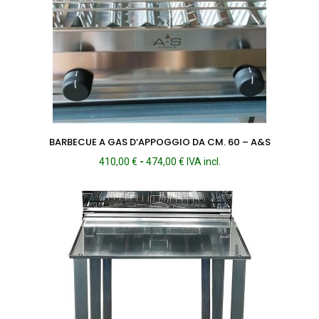
BARBECUE A GAS D’APPOGGIO DA CM. 60 – A&S
Fascia
410,00
€
-
474,00
€
IVA incl.
di
prezzo:
da
410,00 €
a
474,00 €