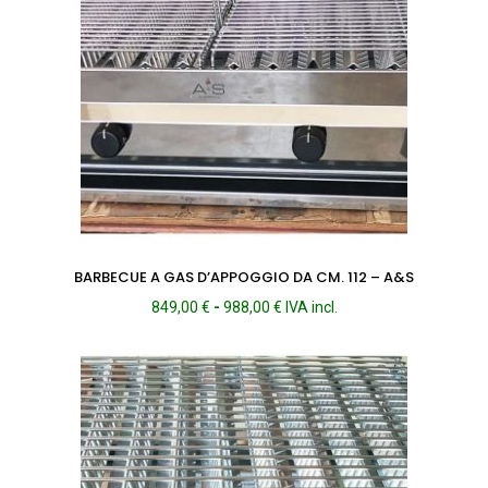
BARBECUE A GAS D’APPOGGIO DA CM. 112 – A&S
Fascia
849,00
€
-
988,00
€
IVA incl.
di
prezzo:
da
849,00 €
a
988,00 €