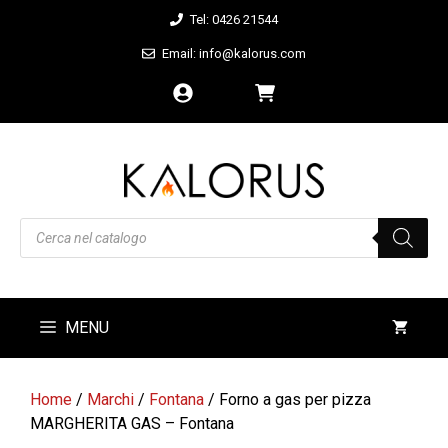
Vai
Tel: 0426 21544
al
Email: info@kalorus.com
contenuto
Products
search
MENU
Home
/
Marchi
/
Fontana
/ Forno a gas per pizza
MARGHERITA GAS – Fontana