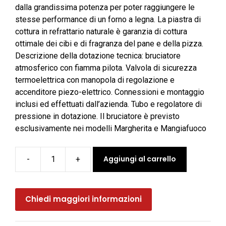
dalla grandissima potenza per poter raggiungere le
stesse performance di un forno a legna. La piastra di
cottura in refrattario naturale è garanzia di cottura
ottimale dei cibi e di fragranza del pane e della pizza.
Descrizione della dotazione tecnica: bruciatore
atmosferico con fiamma pilota. Valvola di sicurezza
termoelettrica con manopola di regolazione e
accenditore piezo-elettrico. Connessioni e montaggio
inclusi ed effettuati dall’azienda. Tubo e regolatore di
pressione in dotazione. Il bruciatore è previsto
esclusivamente nei modelli Margherita e Mangiafuoco
Aggiungi al carrello
-
+
Forno
a
gas
Chiedi maggiori informazioni
per
pizza
MARGHERITA