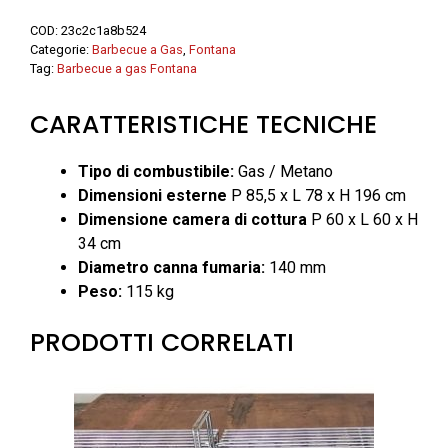
GAS
COD:
23c2c1a8b524
-
Categorie:
Barbecue a Gas
,
Fontana
Fontana
Tag:
Barbecue a gas Fontana
quantità
CARATTERISTICHE TECNICHE
Tipo di combustibile:
Gas / Metano
Dimensioni esterne
P 85,5 x L 78 x H 196 cm
Dimensione camera di cottura
P 60 x L 60 x H
34 cm
Diametro canna fumaria:
140 mm
Peso:
115 kg
PRODOTTI CORRELATI