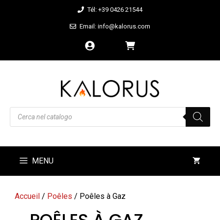
Aller
Tél: +39 0426 21544
au
Email: info@kalorus.com
contenu
Recherche
de
produits
MENU
Accueil
/
Poêles
/ Poêles à Gaz
POÊLES À GAZ