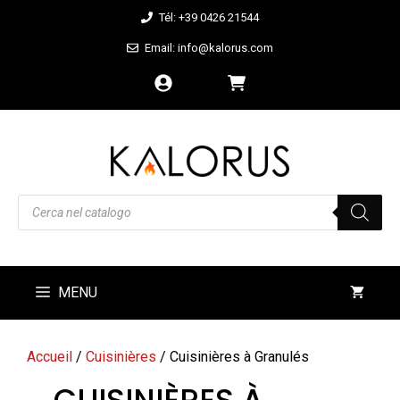
Aller
Tél: +39 0426 21544
au
Email: info@kalorus.com
contenu
Recherche
de
produits
MENU
Accueil
/
Cuisinières
/ Cuisinières à Granulés
CUISINIÈRES À