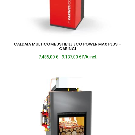
CALDAIA MULTICOMBUSTIBILE ECO POWER MAX PLUS –
CARINCI
Fascia
7.485,00
€
-
9.137,00
€
IVA incl.
di
prezzo:
da
7.485,00 €
a
9.137,00 €