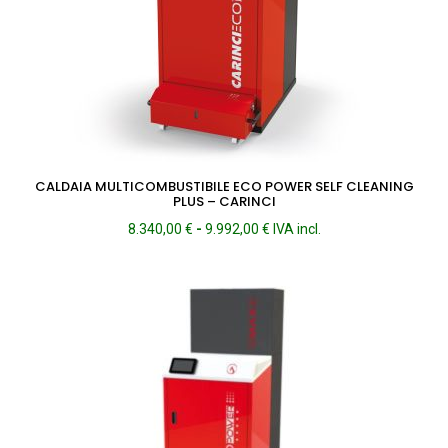
CALDAIA MULTICOMBUSTIBILE ECO POWER SELF CLEANING
PLUS – CARINCI
Fascia
8.340,00
€
-
9.992,00
€
IVA incl.
di
prezzo:
da
8.340,00 €
a
9.992,00 €