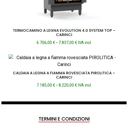
TERMOCAMINO A LEGNA EVOLUTION 4.0 SYSTEM TOP –
CARINCI
Fascia
6.706,00
€
-
7.837,00
€
IVA incl.
di
prezzo:
da
6.706,00 €
a
CALDAIA A LEGNA A FIAMMA ROVESCIATA PIROLITICA –
7.837,00 €
CARINCI
Fascia
7.185,00
€
-
8.220,00
€
IVA incl.
di
prezzo:
da
7.185,00 €
a
TERMINI E CONDIZIONI
8.220,00 €