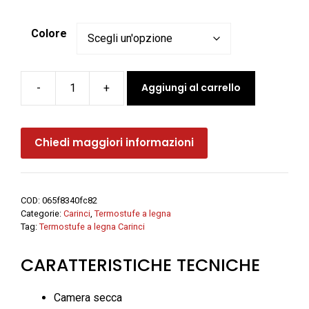
Colore
Aggiungi al carrello
-
+
Termostufa
a
legna
Chiedi maggiori informazioni
WOOD
200
-
Carinci
COD:
065f8340fc82
quantità
Categorie:
Carinci
,
Termostufe a legna
Tag:
Termostufe a legna Carinci
CARATTERISTICHE TECNICHE
Camera secca