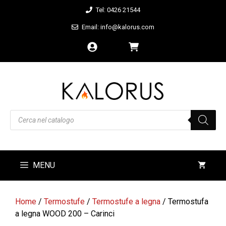
Vai
Tel: 0426 21544
al
Email: info@kalorus.com
contenuto
Products
search
MENU
Home
/
Termostufe
/
Termostufe a legna
/ Termostufa
a legna WOOD 200 – Carinci