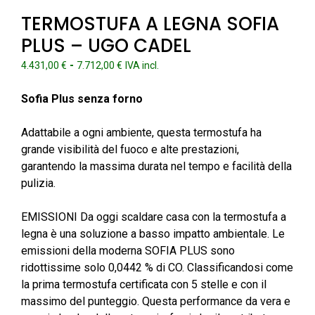
TERMOSTUFA A LEGNA SOFIA
PLUS – UGO CADEL
Fascia
-
4.431,00
€
7.712,00
€
IVA incl.
di
prezzo:
Sofia Plus senza forno
da
4.431,00 €
Adattabile a ogni ambiente, questa termostufa ha
a
grande visibilità del fuoco e alte prestazioni,
7.712,00 €
garantendo la massima durata nel tempo e facilità della
pulizia.
EMISSIONI Da oggi scaldare casa con la termostufa a
legna è una soluzione a basso impatto ambientale. Le
emissioni della moderna SOFIA PLUS sono
ridottissime solo 0,0442 % di CO. Classificandosi come
la prima termostufa certificata con 5 stelle e con il
massimo del punteggio. Questa performance da vera e