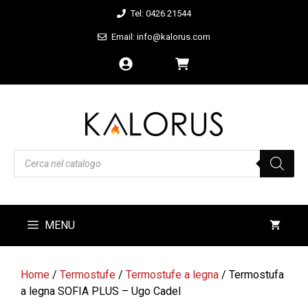
Vai
Tel: 0426 21544
al
Email: info@kalorus.com
contenuto
Products
search
MENU
Home
/
Termostufe
/
Termostufe a legna
/ Termostufa
a legna SOFIA PLUS – Ugo Cadel