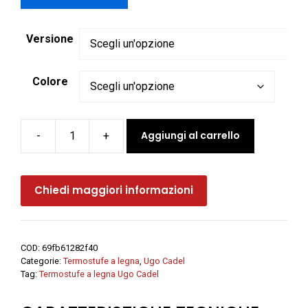
Versione
Colore
Aggiungi al carrello
-
+
Termostufa
a
legna
Chiedi maggiori informazioni
SOFIA
PLUS
-
Ugo
COD:
69fb61282f40
Cadel
Categorie:
Termostufe a legna
,
Ugo Cadel
quantità
Tag:
Termostufe a legna Ugo Cadel