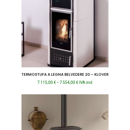
TERMOSTUFA A LEGNA BELVEDERE 20 – KLOVER
Fascia
7.115,00
€
-
7.554,00
€
IVA incl.
di
prezzo:
da
7.115,00 €
a
7.554,00 €