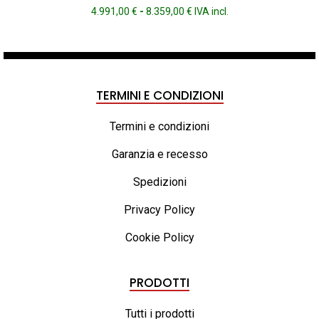
Fascia
4.991,00
€
-
8.359,00
€
IVA incl.
di
prezzo:
da
4.991,00 €
a
TERMINI E CONDIZIONI
8.359,00 €
Termini e condizioni
Garanzia e recesso
Spedizioni
Privacy Policy
Cookie Policy
PRODOTTI
Tutti i prodotti