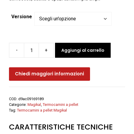
Versione
Aggiungi al carrello
-
+
Termocamino
a
pellet
Chiedi maggiori informazioni
MK
16:9
-
Magikal
COD:
d9ac09169189
quantità
Categorie:
Magikal
,
Termocamini a pellet
Tag:
Termocamini a pellet Magikal
CARATTERISTICHE TECNICHE