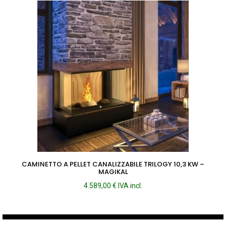
da
4.586,00 €
a
5.073,00 €
CAMINETTO A PELLET CANALIZZABILE TRILOGY 10,3 KW –
MAGIKAL
4.589,00
€
IVA incl.