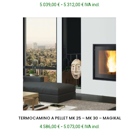
Fascia
5.039,00
€
-
5.312,00
€
IVA incl.
di
prezzo:
da
5.039,00 €
a
5.312,00 €
TERMOCAMINO A PELLET MK 25 – MK 30 – MAGIKAL
Fascia
4.586,00
€
-
5.073,00
€
IVA incl.
di
prezzo: