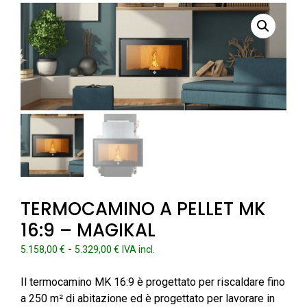
TERMOCAMINO A PELLET MK
16:9 – MAGIKAL
Fascia
-
5.158,00
€
5.329,00
€
IVA incl.
di
prezzo:
Il termocamino MK 16:9 è progettato per riscaldare fino
da
a 250 m² di abitazione ed è progettato per lavorare in