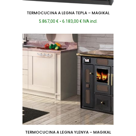
TERMOCUCINA A LEGNA TEPLA – MAGIKAL
Fascia
5.867,00
€
-
6.183,00
€
IVA incl.
di
prezzo:
da
5.867,00 €
a
6.183,00 €
TERMOCUCINA A LEGNA YLENYA – MAGIKAL