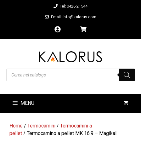
Vai
Tel: 0426 21544
al
Email: info@kalorus.com
contenuto
Products
search
MENU
Home
/
Termocamini
/
Termocamini a
pellet
/ Termocamino a pellet MK 16:9 – Magikal