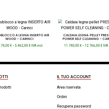
LOCCO A LEGNA INSERTO AIR
CALDAIA LEGNA-PELLET PRES
WOOD – CARINCI
POWER SELF CLEANING – CAR
Fascia
Fas
174,00
€
-
5.462,00
€
IVA incl.
11.740,00
€
-
12.766,00
€
IVA 
di
di
prezzo:
pre
da
da
4.174,00 €
11.7
a
a
5.462,00 €
12.7
OTTI
IL TUO ACCOUNT
prodotti
Area riservata
Ordini
Recupera password