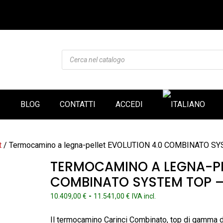
Products
search
I
BLOG
CONTATTI
ACCEDI
t
/ Termocamino a legna-pellet EVOLUTION 4.0 COMBINATO SY
TERMOCAMINO A LEGNA-PE
COMBINATO SYSTEM TOP –
Fascia
-
10.409,00
€
11.541,00
€
IVA incl.
di
prezzo:
Il termocamino Carinci Combinato, top di gamma del