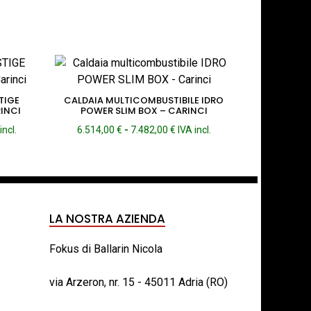
TIGE
CALDAIA MULTICOMBUSTIBILE IDRO
INCI
POWER SLIM BOX – CARINCI
cia
Fascia
incl.
6.514,00
€
-
7.482,00
€
IVA incl.
di
zzo:
prezzo:
da
40,00 €
6.514,00 €
a
66,00 €
7.482,00 €
LA NOSTRA AZIENDA
Fokus di Ballarin Nicola
via Arzeron, nr. 15 - 45011 Adria (RO)