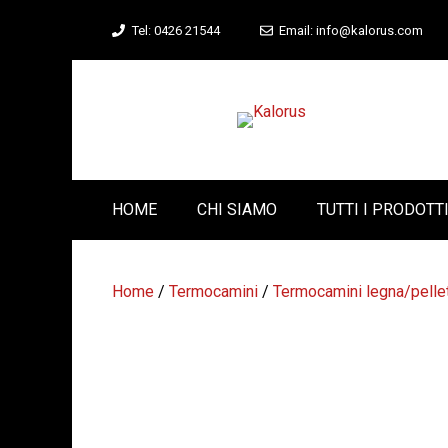
Vai
Tel: 0426 21544
Email: info@kalorus.com
al
contenuto
HOME
CHI SIAMO
TUTTI I PRODOTT
Home
/
Termocamini
/
Termocamini legna/pelle