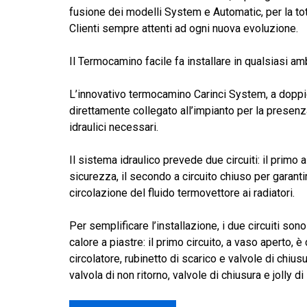
da
fusione dei modelli System e Automatic, per la to
10.409,00 €
Clienti sempre attenti ad ogni nuova evoluzione.
a
11.541,00 €
Il Termocamino facile fa installare in qualsiasi am
L’innovativo termocamino Carinci System, a doppi
direttamente collegato all’impianto per la presenz
idraulici necessari.
Il sistema idraulico prevede due circuiti: il primo
sicurezza, il secondo a circuito chiuso per garantir
circolazione del fluido termovettore ai radiatori.
Per semplificare l’installazione, i due circuiti son
calore a piastre: il primo circuito, a vaso aperto, 
circolatore, rubinetto di scarico e valvole di chius
valvola di non ritorno, valvole di chiusura e jolly di 