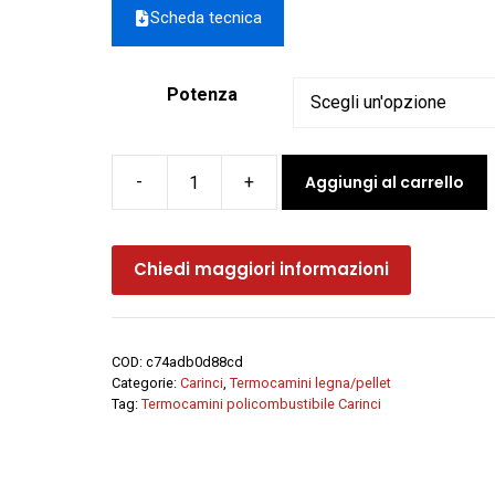
Scheda tecnica
Potenza
Aggiungi al carrello
Termocamino
a
legna-
Chiedi maggiori informazioni
pellet
EVOLUTION
4.0
COMBINATO
COD:
c74adb0d88cd
SYSTEM
Categorie:
Carinci
,
Termocamini legna/pellet
TOP
Tag:
Termocamini policombustibile Carinci
-
Carinci
quantità