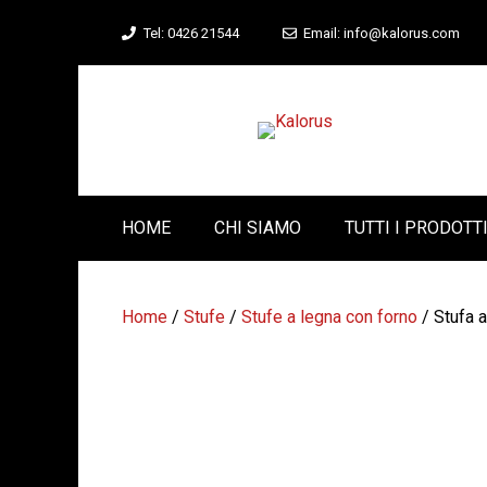
Vai
Tel: 0426 21544
Email: info@kalorus.com
al
contenuto
HOME
CHI SIAMO
TUTTI I PRODOTT
Home
/
Stufe
/
Stufe a legna con forno
/ Stufa 