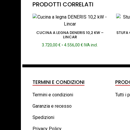
PRODOTTI CORRELATI
CUCINA A LEGNA DENERIS 10,2 KW –
STUFA 
LINCAR
Fascia
3.720,00
€
-
4.556,00
€
IVA incl.
di
prezzo:
da
3.720,00 €
a
4.556,00 €
TERMINI E CONDIZIONI
PROD
Termini e condizioni
Tutti i 
Garanzia e recesso
Spedizioni
Privacy Policy