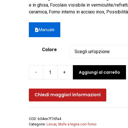
e in ghisa, Focolaio visisbile in vermiculite/refrat
ceramica, Forno interno in acciaio inox, Possibilit
Manuale
Colore
Aggiungi al carrello
Stufa
a
legna
Chiedi maggiori informazioni
con
forno
MONELLA
185
COD:
b04ee7f7dfa4
N
Categorie:
Lincar
,
Stufe a legna con forno