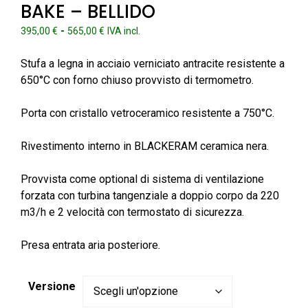
BAKE – BELLIDO
Fascia
-
395,00
€
565,00
€
IVA incl.
di
prezzo:
Stufa a legna in acciaio verniciato antracite resistente a
da
650°C con forno chiuso provvisto di termometro.
395,00 €
a
Porta con cristallo vetroceramico resistente a 750°C.
565,00 €
Rivestimento interno in BLACKERAM ceramica nera.
Provvista come optional di sistema di ventilazione
forzata con turbina tangenziale a doppio corpo da 220
m3/h e 2 velocità con termostato di sicurezza.
Presa entrata aria posteriore.
Versione