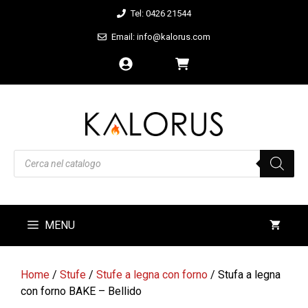
Vai
Tel: 0426 21544
al
Email: info@kalorus.com
contenuto
Products
search
MENU
Home
/
Stufe
/
Stufe a legna con forno
/ Stufa a legna
con forno BAKE – Bellido