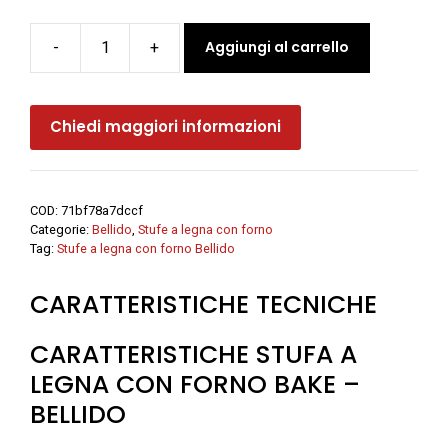
Aggiungi al carrello
-
+
Stufa
a
legna
Chiedi maggiori informazioni
con
forno
BAKE
-
COD:
71bf78a7dccf
Bellido
Categorie:
Bellido
,
Stufe a legna con forno
quantità
Tag:
Stufe a legna con forno Bellido
CARATTERISTICHE TECNICHE
CARATTERISTICHE STUFA A
LEGNA CON FORNO BAKE –
BELLIDO