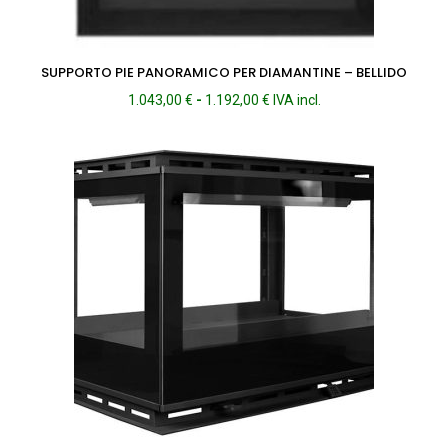
SUPPORTO PIE PANORAMICO PER DIAMANTINE – BELLIDO
Fascia
1.043,00
€
-
1.192,00
€
IVA incl.
di
prezzo:
da
1.043,00 €
a
1.192,00 €