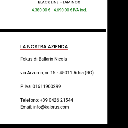
BLACK LINE – LAMINOX
Fascia
4.380,00
€
-
4.690,00
€
IVA incl.
di
prezzo:
da
4.380,00 €
a
4.690,00 €
LA NOSTRA AZIENDA
Fokus di Ballarin Nicola
via Arzeron, nr. 15 - 45011 Adria (RO)
P. Iva: 01611900299
Telefono:
+39 0426 21544
Email:
info@kalorus.com