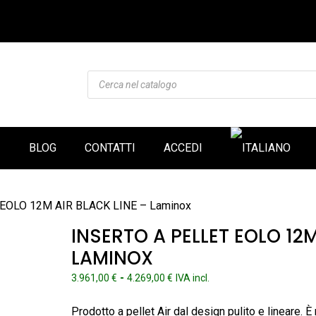
Products
search
I
BLOG
CONTATTI
ACCEDI
et EOLO 12M AIR BLACK LINE – Laminox
INSERTO A PELLET EOLO 12M
LAMINOX
Fascia
-
3.961,00
€
4.269,00
€
IVA incl.
di
prezzo:
Prodotto a pellet Air dal design pulito e lineare.