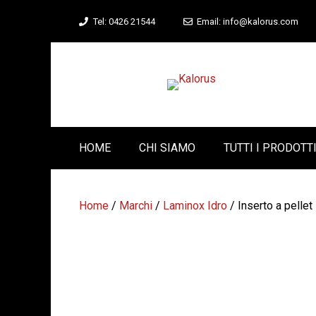
Vai
Tel: 0426 21544
Email: info@kalorus.com
al
contenuto
HOME
CHI SIAMO
TUTTI I PRODOTT
Home
/
Marchi
/
Laminox Idro
/ Inserto a pell