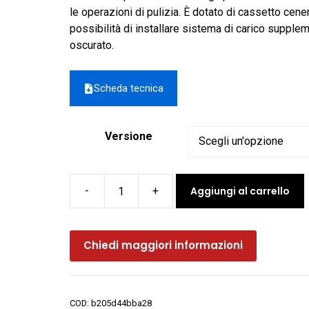
da
le operazioni di pulizia. È dotato di cassetto cener
3.961,00 €
possibilità di installare sistema di carico supplem
a
oscurato.
4.269,00 €
Scheda tecnica
Versione
Aggiungi al carrello
Inserto
a
pellet
Chiedi maggiori informazioni
EOLO
12M
AIR
BLACK
COD:
b205d44bba28