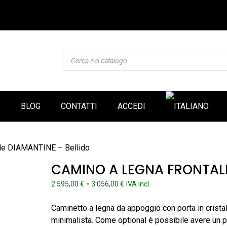
Products
search
I
BLOG
CONTATTI
ACCEDI
ale DIAMANTINE – Bellido
CAMINO A LEGNA FRONTALE
Fascia
-
2.595,00
€
3.056,00
€
IVA incl.
di
prezzo:
Caminetto a legna da appoggio con porta in crista
da
minimalista. Come optional è possibile avere un pi