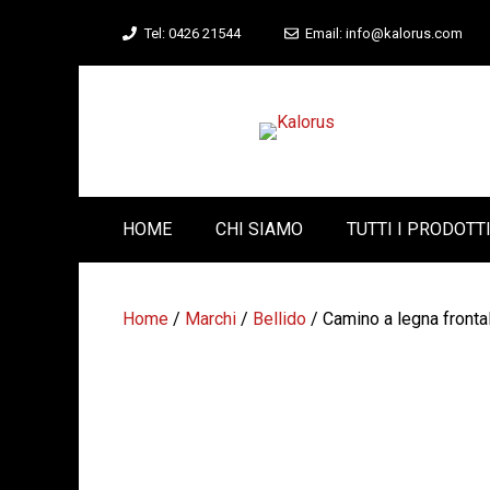
Vai
Tel: 0426 21544
Email: info@kalorus.com
al
contenuto
HOME
CHI SIAMO
TUTTI I PRODOTT
Home
/
Marchi
/
Bellido
/ Camino a legna front