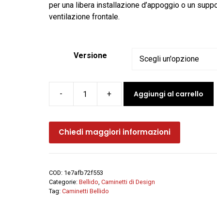
2.595,00 €
per una libera installazione d’appoggio o un supp
a
ventilazione frontale.
3.056,00 €
Versione
Aggiungi al carrello
Camino
a
legna
Chiedi maggiori informazioni
frontale
DIAMANTINE
-
Bellido
COD:
1e7afb72f553
quantità
Categorie:
Bellido
,
Caminetti di Design
Tag:
Caminetti Bellido