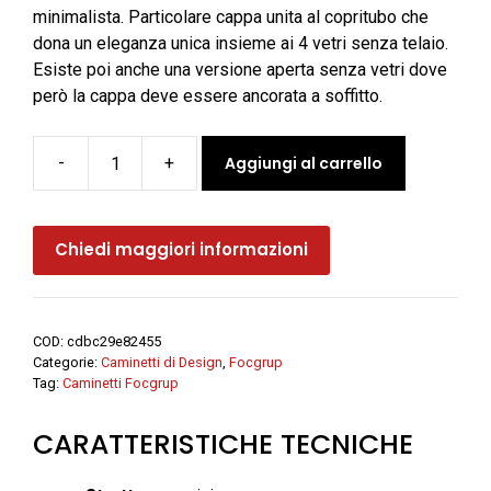
minimalista. Particolare cappa unita al copritubo che
dona un eleganza unica insieme ai 4 vetri senza telaio.
Esiste poi anche una versione aperta senza vetri dove
però la cappa deve essere ancorata a soffitto.
Aggiungi al carrello
-
+
Camino
a
legna
Chiedi maggiori informazioni
centrale
CH
91
c/vetro
COD:
cdbc29e82455
14
Categorie:
Caminetti di Design
,
Focgrup
kW
Tag:
Caminetti Focgrup
-
CARATTERISTICHE TECNICHE
Focgrup
quantità