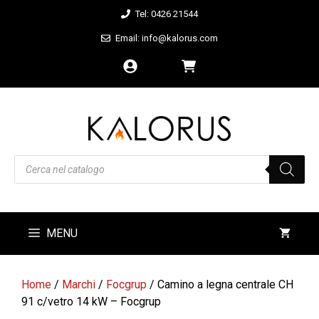
Vai
Tel: 0426 21544
al
Email: info@kalorus.com
contenuto
Products
search
MENU
Home
/
Marchi
/
Focgrup
/ Camino a legna centrale CH
91 c/vetro 14 kW – Focgrup