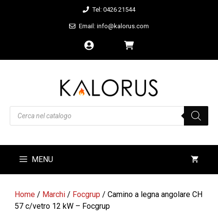
Vai
Tel: 0426 21544
al
Email: info@kalorus.com
contenuto
Products
search
MENU
Home
/
Marchi
/
Focgrup
/ Camino a legna angolare CH
57 c/vetro 12 kW – Focgrup