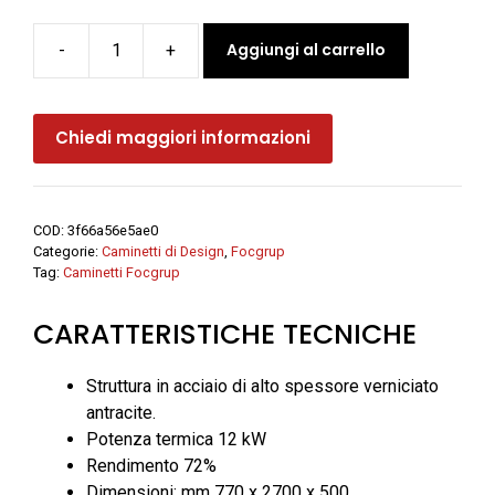
Aggiungi al carrello
-
+
Camino
a
legna
Chiedi maggiori informazioni
angolare
CH
57
c/vetro
COD:
3f66a56e5ae0
12
Categorie:
Caminetti di Design
,
Focgrup
kW
Tag:
Caminetti Focgrup
-
CARATTERISTICHE TECNICHE
Focgrup
quantità
Struttura in acciaio di alto spessore verniciato
antracite.
Potenza termica 12 kW
Rendimento 72%
Dimensioni: mm 770 x 2700 x 500