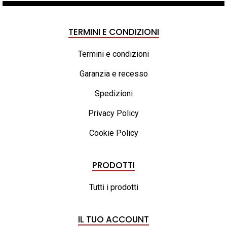
da
2.360,00 €
a
TERMINI E CONDIZIONI
2.790,00 €
Termini e condizioni
Garanzia e recesso
Spedizioni
Privacy Policy
Cookie Policy
PRODOTTI
Tutti i prodotti
IL TUO ACCOUNT