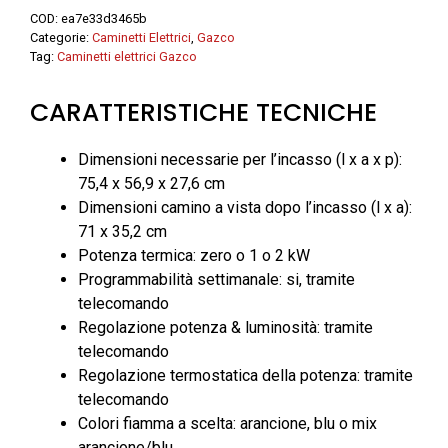
-
COD:
ea7e33d3465b
Gazco
Categorie:
Caminetti Elettrici
,
Gazco
quantità
Tag:
Caminetti elettrici Gazco
CARATTERISTICHE TECNICHE
Dimensioni necessarie per l’incasso (l x a x p):
75,4 x 56,9 x 27,6 cm
Dimensioni camino a vista dopo l’incasso (l x a):
71 x 35,2 cm
Potenza termica: zero o 1 o 2 kW
Programmabilità settimanale: si, tramite
telecomando
Regolazione potenza & luminosità: tramite
telecomando
Regolazione termostatica della potenza: tramite
telecomando
Colori fiamma a scelta: arancione, blu o mix
arancione/blu