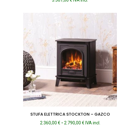
STUFA ELETTRICA STOCKTON – GAZCO
Fascia
2.360,00
€
-
2.790,00
€
IVA incl.
di
prezzo: