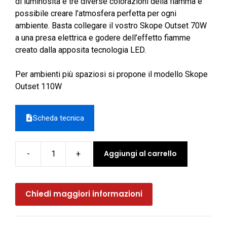
di luminosità e tre diverse colorazioni della fiamma è
possibile creare l’atmosfera perfetta per ogni
ambiente. Basta collegare il vostro Skope Outset 70W
a una presa elettrica e godere dell’effetto fiamme
creato dalla apposita tecnologia LED.
Per ambienti più spaziosi si propone il modello Skope
Outset 110W
Scheda tecnica
Aggiungi al carrello
-
+
Caminetto
elettrico
SKOPE
Chiedi maggiori informazioni
OUTSET
70
W