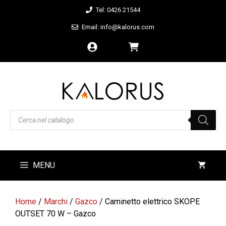
Vai
Tel: 0426 21544
al
Email: info@kalorus.com
contenuto
Products
search
MENU
Home
/
Marchi
/
Gazco
/ Caminetto elettrico SKOPE
OUTSET 70 W – Gazco