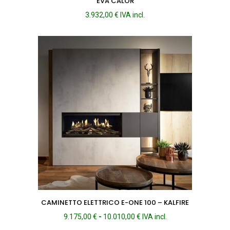
EVA CALOR
3.932,00
€
IVA incl.
CAMINETTO ELETTRICO E-ONE 100 – KALFIRE
Fascia
9.175,00
€
-
10.010,00
€
IVA incl.
di