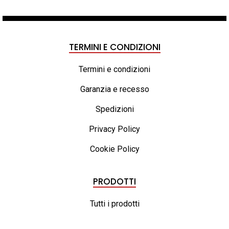
prezzo:
da
9.175,00 €
a
TERMINI E CONDIZIONI
10.010,00 €
Termini e condizioni
Garanzia e recesso
Spedizioni
Privacy Policy
Cookie Policy
PRODOTTI
Tutti i prodotti