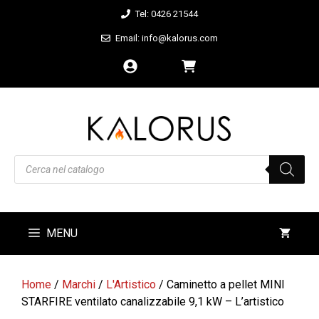
Vai
Tel: 0426 21544
al
Email: info@kalorus.com
contenuto
Products
search
MENU
Home
/
Marchi
/
L'Artistico
/ Caminetto a pellet MINI
STARFIRE ventilato canalizzabile 9,1 kW – L’artistico