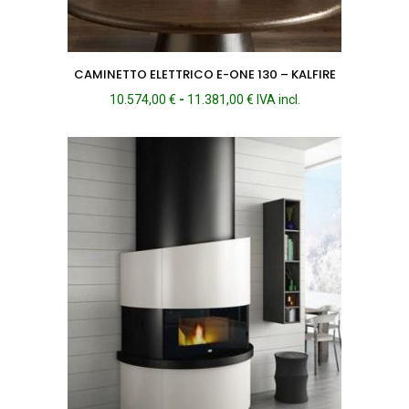
CAMINETTO ELETTRICO E-ONE 130 – KALFIRE
Fascia
10.574,00
€
-
11.381,00
€
IVA incl.
di
prezzo:
da
10.574,00 €
a
11.381,00 €