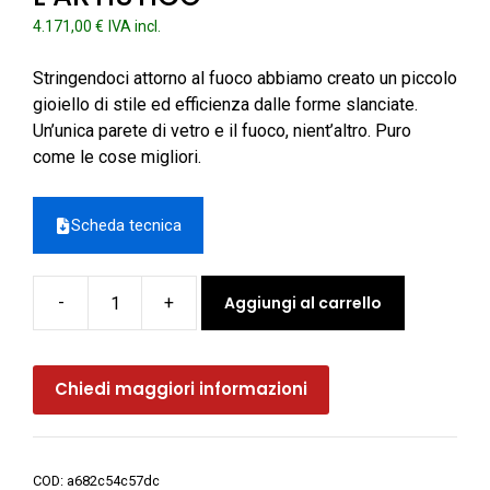
4.171,00
€
IVA incl.
Stringendoci attorno al fuoco abbiamo creato un piccolo
gioiello di stile ed efficienza dalle forme slanciate.
Un’unica parete di vetro e il fuoco, nient’altro. Puro
come le cose migliori.
Scheda tecnica
Aggiungi al carrello
-
+
Caminetto
a
pellet
Chiedi maggiori informazioni
MINI
STARFIRE
ventilato
canalizzabile
COD:
a682c54c57dc