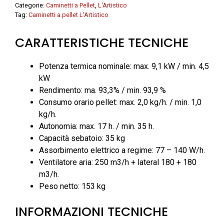
9,1
Categorie:
Caminetti a Pellet
,
L'Artistico
kW
Tag:
Caminetti a pellet L'Artistico
-
CARATTERISTICHE TECNICHE
L'artistico
quantità
Potenza termica nominale: max. 9,1 kW / min. 4,5
kW
Rendimento: ma. 93,3% / min. 93,9 %
Consumo orario pellet: max. 2,0 kg/h. / min. 1,0
kg/h.
Autonomia: max. 17 h. / min. 35 h.
Capacità sebatoio: 35 kg
Assorbimento elettrico a regime: 77 – 140 W/h.
Ventilatore aria: 250 m3/h + lateral 180 + 180
m3/h.
Peso netto: 153 kg
INFORMAZIONI TECNICHE