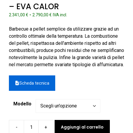
– EVA CALOR
Fascia
-
2.341,00
€
2.790,00
€
IVA incl.
di
prezzo:
Barbecue a pellet semplice da utilizzare grazie ad un
da
controllo ottimale della temperatura. La combustione
2.341,00 €
del pellet, rispettaosa dell’ambiente rispetto ad altri
a
combustibili, produce pochi residui che ne semplificano
2.790,00 €
notevolmente la pulizia. Infine la grande varietà di pellet
nel mercato permette svariate tipologie di affumicatura.
Scheda tecnica
Modello
Aggiungi al carrello
-
+
Barbecue