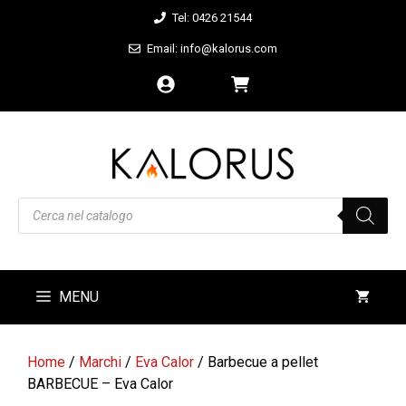
Vai
Tel: 0426 21544
al
Email: info@kalorus.com
contenuto
Products
search
MENU
Home
/
Marchi
/
Eva Calor
/ Barbecue a pellet
BARBECUE – Eva Calor