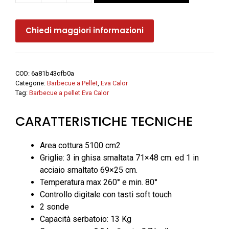
a
pellet
Chiedi maggiori informazioni
BARBECUE
-
Eva
Calor
COD:
6a81b43cfb0a
quantità
Categorie:
Barbecue a Pellet
,
Eva Calor
Tag:
Barbecue a pellet Eva Calor
CARATTERISTICHE TECNICHE
Area cottura 5100 cm2
Griglie: 3 in ghisa smaltata 71×48 cm. ed 1 in
acciaio smaltato 69×25 cm.
Temperatura max 260° e min. 80°
Controllo digitale con tasti soft touch
2 sonde
Capacità serbatoio: 13 Kg