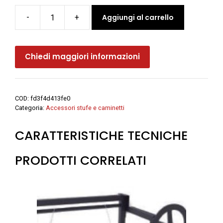
Aggiungi al carrello
-
+
Attivatore
di
tiraggio
Chiedi maggiori informazioni
NILA
ELETTRICO
con
tubo
COD:
fd3f4d413fe0
flex
Categoria:
Accessori stufe e caminetti
inox
quantità
CARATTERISTICHE TECNICHE
PRODOTTI CORRELATI