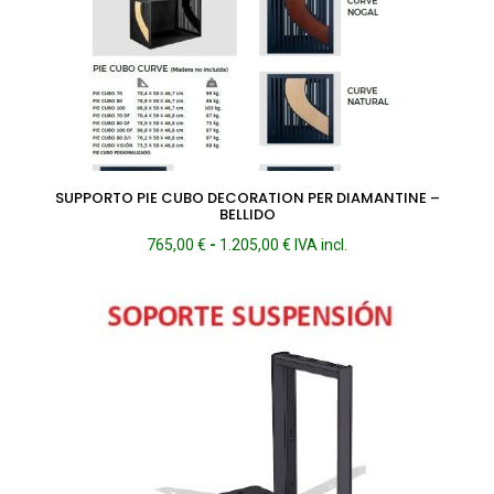
SUPPORTO PIE CUBO DECORATION PER DIAMANTINE –
BELLIDO
Fascia
765,00
€
-
1.205,00
€
IVA incl.
di
prezzo:
da
765,00 €
a
1.205,00 €