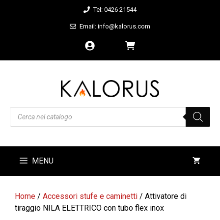
Vai
Tel: 0426 21544
al
Email: info@kalorus.com
contenuto
Products
search
MENU
Home
/
Accessori stufe e caminetti
/ Attivatore di
tiraggio NILA ELETTRICO con tubo flex inox