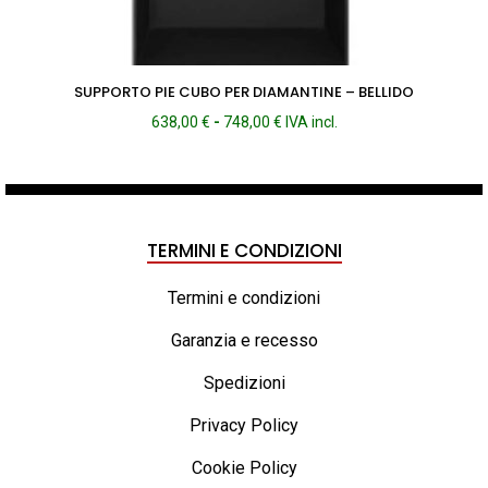
SUPPORTO PIE CUBO PER DIAMANTINE – BELLIDO
Fascia
638,00
€
-
748,00
€
IVA incl.
di
prezzo:
da
638,00 €
a
TERMINI E CONDIZIONI
748,00 €
Termini e condizioni
Garanzia e recesso
Spedizioni
Privacy Policy
Cookie Policy