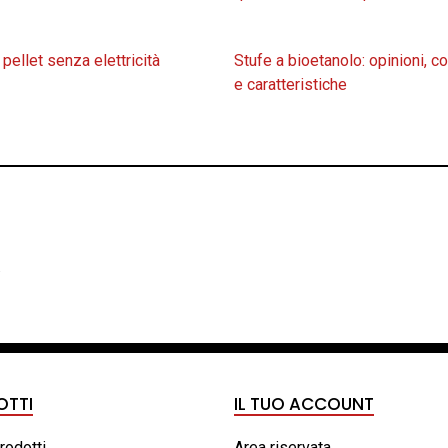
 pellet senza elettricità
Stufe a bioetanolo: opinioni, 
e caratteristiche
.
OTTI
IL TUO ACCOUNT
prodotti
Area riservata