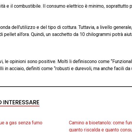
cità e il combustibile. Il consumo elettrico è minimo, soprattutto
nda dell’utilizzo e del tipo di cottura. Tuttavia, a livello general
i pellet all’ora. Quindi, un sacchetto da 10 chilogrammi potrà aiut
vi, le opinioni sono positive. Molti li definiscono come “Funziona
i in acciaio, definiti come “robusti e durevoli, ma anche facili da 
O INTERESSARE
ue a gas senza fumo
Camino a bioetanolo: come fun
quanto riscalda e quanto con