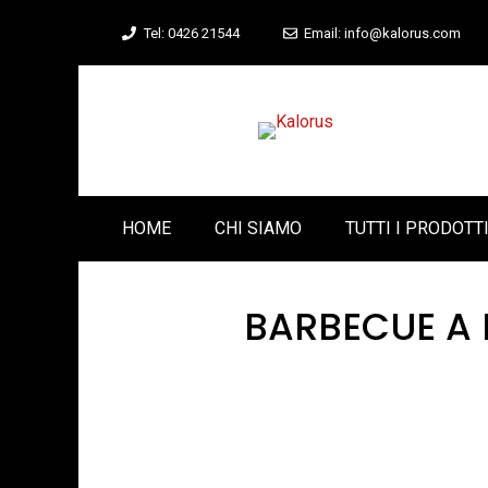
Vai
Tel: 0426 21544
Email: info@kalorus.com
al
contenuto
HOME
CHI SIAMO
TUTTI I PRODOTT
BARBECUE A 