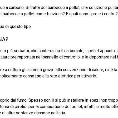
cue a carbone. Si tratta del barbecue a pellet, una soluzione pulit
 il barbecue a pellet come funziona? E quali sono i pro e i contro?
ue di questo tipo.
NA?
 o più serbatoi, che conterranno il carburante, il pellet appunto. 
tura preimpostata nel pannello di controllo, e la depositerà nel 
are a cottura gli alimenti grazie alla convenzione di calore, cioè l
plicemente connesso alla rete elettrica per attivarlo.
prio dal fumo. Spesso non li si può installare in spazi non trop
stema di pirolisi per la combustione del pellet, infatti, è molto eff
e di altre sostanze dannose nell’aria.